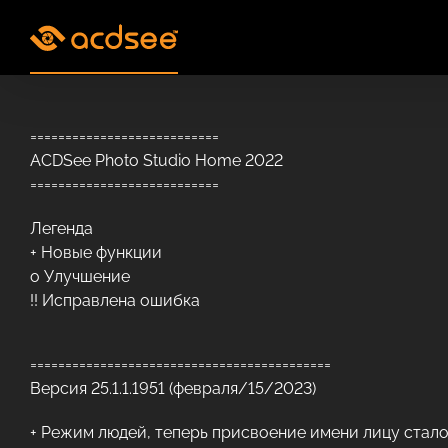
Skip
to
content
===========================
ACDSee Photo Studio Home 2022
===========================
Легенда
+ Новые функции
o Улучшение
!! Исправлена ​​ошибка
===========================================
Версия 25.1.1.1951 (февраля/15/2023)
+ Режим людей, теперь присвоение имени лицу стал