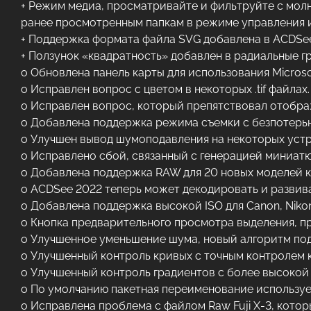
+ Режим медиа, просматривайте и фильтруйте с мол
ранее просмотренным папкам в режиме управления и
+ Поддержка формата файла SVG добавлена в ACDSee 
+ Ползунок «квадратность» добавлен в радиальные г
o Обновлена панель карты для использования Microsof
o Исправлен вопрос с цветом в некоторых .tif файлах.
o Исправлен вопрос, который препятствовал отображ
o Добавлена поддержка режима съемки с безпотерьн
o Улучшен вывод шумоподавления на некоторых устр
o Исправлено сбой, связанный с генерацией миниат
o Добавлена поддержка RAW для 20 новых моделей к
o ACDSee 2022 теперь может декодировать и развива
o Добавлена поддержка высокой ISO для Canon, Nikon,
o Кнопка предварительного просмотра выделения, 
o Улучшенное уменьшение шума, новый алгоритм под 
o Улучшенный контроль кривых с точным контролем 
o Улучшенный контроль градиентов с более высокой
o По умолчанию пакетная переименование использует
o Исправлена проблема с файлом Raw Fuji X-3, кото