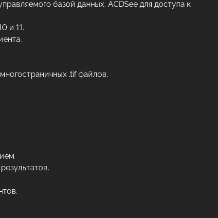
правляемого базой данных, ACDSee для доступа к
 и 11.
иента.
ногостраничных .tif файлов.
ием.
 результатов.
нтов.