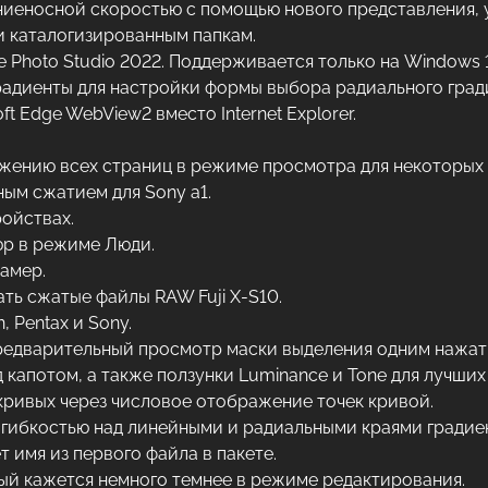
ниеносной скоростью с помощью нового представления, у
 каталогизированным папкам.
Photo Studio 2022. Поддерживается только на Windows 10
радиенты для настройки формы выбора радиального град
t Edge WebView2 вместо Internet Explorer.
ению всех страниц в режиме просмотра для некоторых м
ым сжатием для Sony a1.
ойствах.
юр в режиме Люди.
амер.
ть сжатые файлы RAW Fuji X-S10.
 Pentax и Sony.
предварительный просмотр маски выделения одним нажат
капотом, а также ползунки Luminance и Tone для лучших
кривых через числовое отображение точек кривой.
 гибкостью над линейными и радиальными краями градие
 имя из первого файла в пакете.
рый кажется немного темнее в режиме редактирования.