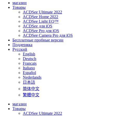
магазин
Товары
ACDSee Ultimate 2022
ACDSee Home 2022
ACDSee Light EQ™
ACDSee для iOS
ACDSee Pro для iOS
ACDSee Camera Pro для iOS
Бесплатные пробные версии
Поддержка
Pусский
English
Deutsch
Français
Italiano
Español
Nederlands
日本語
简体中文
繁體中文
магазин
Товары
ACDSee Ultimate 2022