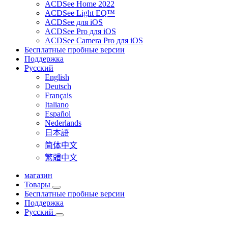
ACDSee Home 2022
ACDSee Light EQ™
ACDSee для iOS
ACDSee Pro для iOS
ACDSee Camera Pro для iOS
Бесплатные пробные версии
Поддержка
Pусский
English
Deutsch
Français
Italiano
Español
Nederlands
日本語
简体中文
繁體中文
магазин
Товары
Бесплатные пробные версии
Поддержка
Pусский