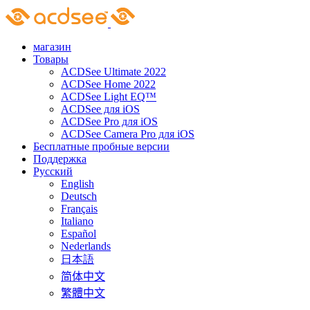
Skip
to
content
магазин
Товары
ACDSee Ultimate 2022
ACDSee Home 2022
ACDSee Light EQ™
ACDSee для iOS
ACDSee Pro для iOS
ACDSee Camera Pro для iOS
Бесплатные пробные версии
Поддержка
Pусский
English
Deutsch
Français
Italiano
Español
Nederlands
日本語
简体中文
繁體中文