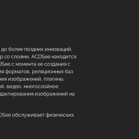
до более поздних инноваций,
ор
со
слоями, ACDSee находится
DSee с момента ее создания с
я форматов, реляционных баз
ния изображений, плагины,
й, видео, многослойное
едактирования изображений на
CDSee обслуживает физических