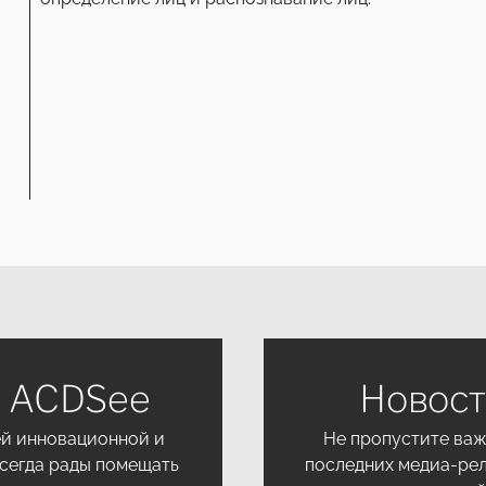
в ACDSee
Новос
ей инновационной и
Не пропустите важн
всегда рады помещать
последних медиа-рел