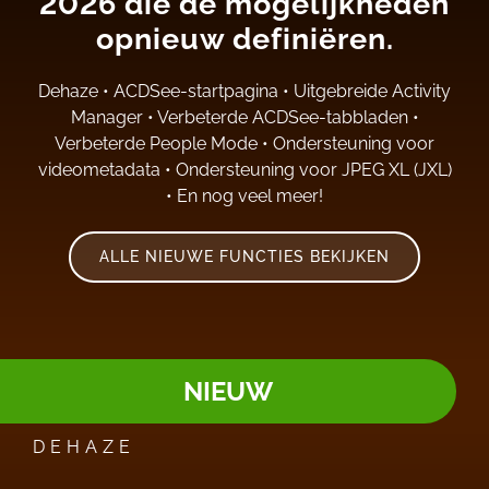
2026 die de mogelijkheden
opnieuw definiëren.
Dehaze
•
ACDSee-startpagina
•
Uitgebreide Activity
Manager
•
Verbeterde ACDSee-tabbladen
•
Verbeterde People Mode
•
Ondersteuning voor
videometadata
•
Ondersteuning voor JPEG XL (JXL)
•
En nog veel meer!
ALLE NIEUWE FUNCTIES BEKIJKEN
NIEUW
DEHAZE