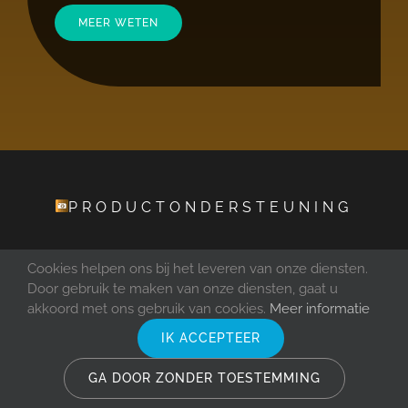
MEER WETEN
PRODUCTONDERSTEUNING
Systeemvereisten
Cookies helpen ons bij het leveren van onze diensten.
Door gebruik te maken van onze diensten, gaat u
akkoord met ons gebruik van cookies.
Meer informatie
U hebt een geldig e-mailadres en een
internetverbinding nodig om de software te
IK ACCEPTEER
activeren.
GA DOOR ZONDER TOESTEMMING