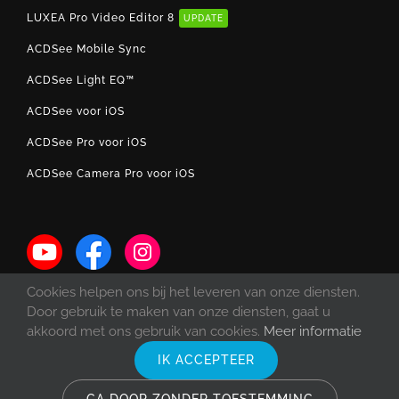
LUXEA Pro Video Editor 8
UPDATE
ACDSee Mobile Sync
ACDSee Light EQ™
ACDSee voor iOS
ACDSee Pro voor iOS
ACDSee Camera Pro voor iOS
Cookies helpen ons bij het leveren van onze diensten.
Door gebruik te maken van onze diensten, gaat u
akkoord met ons gebruik van cookies.
Meer informatie
IK ACCEPTEER
© Copyright 1993 -
2026 ACD Systems International Inc. | Alle rechten
voorbehouden. | Beschermd door auteursrechtwetgeving in de Verenigde
Staten en Canada en door internationale verdragen.