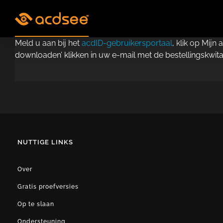
Skip
to
content
Meld u aan bij het
acdID-gebruikersportaal
, klik op Mij
downloaden’ klikken in uw e-mail met de bestellingskwita
NUTTIGE LINKS
Over
Gratis proefversies
Op te slaan
Ondersteuning