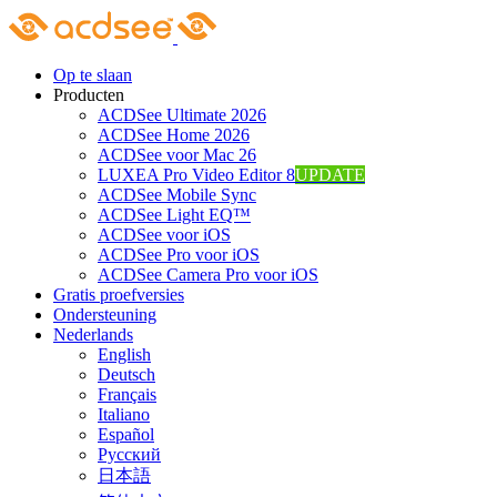
Skip
to
content
Op te slaan
Producten
ACDSee Ultimate 2026
ACDSee Home 2026
ACDSee voor Mac 26
LUXEA Pro Video Editor 8
UPDATE
ACDSee Mobile Sync
ACDSee Light EQ™
ACDSee voor iOS
ACDSee Pro voor iOS
ACDSee Camera Pro voor iOS
Gratis proefversies
Ondersteuning
Nederlands
English
Deutsch
Français
Italiano
Español
Pусский
日本語