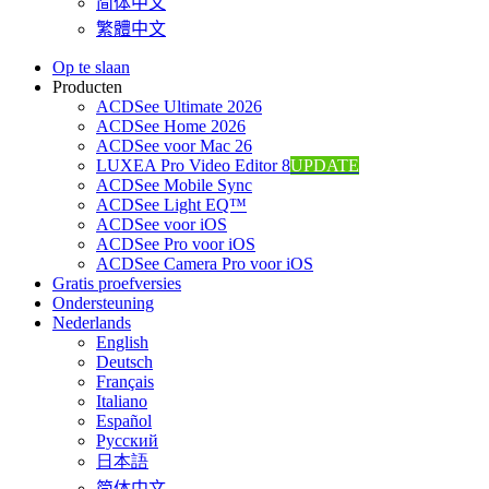
简体中文
繁體中文
Op te slaan
Producten
ACDSee Ultimate 2026
ACDSee Home 2026
ACDSee voor Mac 26
LUXEA Pro Video Editor 8
UPDATE
ACDSee Mobile Sync
ACDSee Light EQ™
ACDSee voor iOS
ACDSee Pro voor iOS
ACDSee Camera Pro voor iOS
Gratis proefversies
Ondersteuning
Nederlands
English
Deutsch
Français
Italiano
Español
Pусский
日本語
简体中文