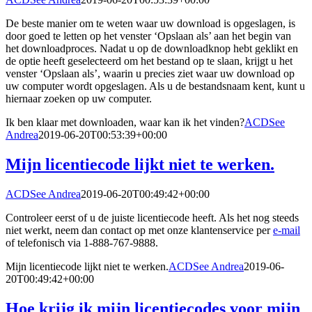
De beste manier om te weten waar uw download is opgeslagen, is
door goed te letten op het venster ‘Opslaan als’ aan het begin van
het downloadproces. Nadat u op de downloadknop hebt geklikt en
de optie heeft geselecteerd om het bestand op te slaan, krijgt u het
venster ‘Opslaan als’, waarin u precies ziet waar uw download op
uw computer wordt opgeslagen. Als u de bestandsnaam kent, kunt u
hiernaar zoeken op uw computer.
Ik ben klaar met downloaden, waar kan ik het vinden?
ACDSee
Andrea
2019-06-20T00:53:39+00:00
Mijn licentiecode lijkt niet te werken.
ACDSee Andrea
2019-06-20T00:49:42+00:00
Controleer eerst of u de juiste licentiecode heeft. Als het nog steeds
niet werkt, neem dan contact op met onze klantenservice per
e-mail
of telefonisch via 1-888-767-9888.
Mijn licentiecode lijkt niet te werken.
ACDSee Andrea
2019-06-
20T00:49:42+00:00
Hoe krijg ik mijn licentiecodes voor mijn