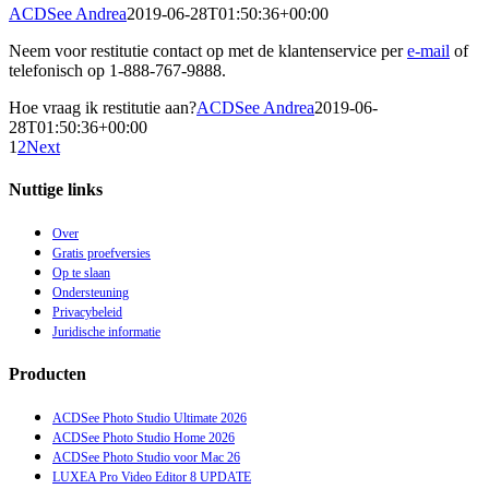
ACDSee Andrea
2019-06-28T01:50:36+00:00
Neem voor restitutie contact op met de klantenservice per
e-mail
of
telefonisch op 1-888-767-9888.
Hoe vraag ik restitutie aan?
ACDSee Andrea
2019-06-
28T01:50:36+00:00
1
2
Next
Nuttige links
Over
Gratis proefversies
Op te slaan
Ondersteuning
Privacybeleid
Juridische informatie
Producten
ACDSee Photo Studio Ultimate 2026
ACDSee Photo Studio Home 2026
ACDSee Photo Studio voor Mac 26
LUXEA Pro Video Editor 8
UPDATE