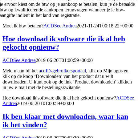
je ervoor kiest om de btw op je aankoop te betalen, kun je de betaalde
btw op kwalificerende aankopen terugvragen wanneer je je btw-
aangifte indient in het land van registratie.
Moet ik btw betalen?
ACDSee Andrea
2021-11-24T00:18:22+00:00
Hoe download ik software die ik al heb
gekocht opnieuw?
ACDSee Andrea
2019-06-20T01:00:59+00:00
Meld u aan bij het
acdID-gebruikersportaal
, klik op Mijn apps en
klik op de knop ‘Downloaden’ van het product dat u wilt
downloaden. U kunt ook op de link ‘Product downloaden’ klikken
in uw e-mail met de bestellingskwitantie.
Hoe download ik software die ik al heb gekocht opnieuw?
ACDSee
Andrea
2019-06-20T01:00:59+00:00
Ik ben klaar met downloaden, waar kan
ik het vinden?
ACDSee Andrea
2019-06-20T00:53:39+00:00