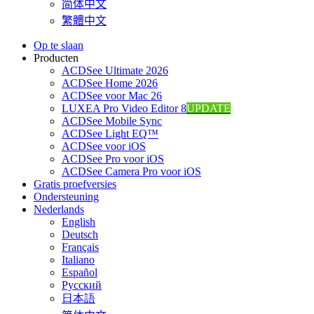
简体中文
繁體中文
Op te slaan
Producten
ACDSee Ultimate 2026
ACDSee Home 2026
ACDSee voor Mac 26
LUXEA Pro Video Editor 8
UPDATE
ACDSee Mobile Sync
ACDSee Light EQ™
ACDSee voor iOS
ACDSee Pro voor iOS
ACDSee Camera Pro voor iOS
Gratis proefversies
Ondersteuning
Nederlands
English
Deutsch
Français
Italiano
Español
Pусский
日本語