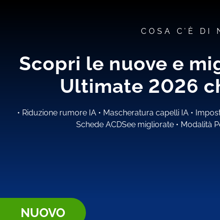
COSA C’È DI
Scopri le nuove e mi
Ultimate 2026 ch
•
Riduzione rumore IA
•
Mascheratura capelli IA
•
Impost
Schede ACDSee migliorate
•
Modalità P
NUOVO