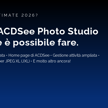
TIMATE 2026?
i ACDSee Photo Studio
è possibile fare.
rata
•
Home page di ACDSee
•
Gestione attività ampliata
•
er JPEG XL (JXL)
•
E molto altro ancora!