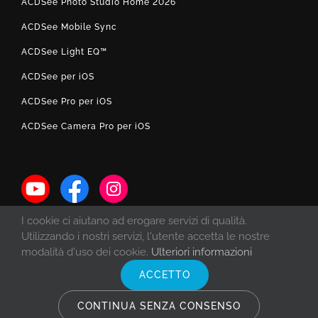
ACDSee Photo Studio Home 2026
ACDSee Mobile Sync
ACDSee Light EQ™
ACDSee per iOS
ACDSee Pro per iOS
ACDSee Camera Pro per iOS
I cookie ci aiutano ad erogare servizi di qualità.
Utilizzando i nostri servizi, l'utente accetta le nostre
modalità d'uso dei cookie.
Ulteriori informazioni
ACCETTO
© Copyright 1993 -
2026 ACD Systems International Inc. | Tutti i diritti
riservati. | Protetto dalle leggi sul diritto d'autore degli Stati Uniti e del
CONTINUA SENZA CONSENSO
Canada e dai trattati internazionali.