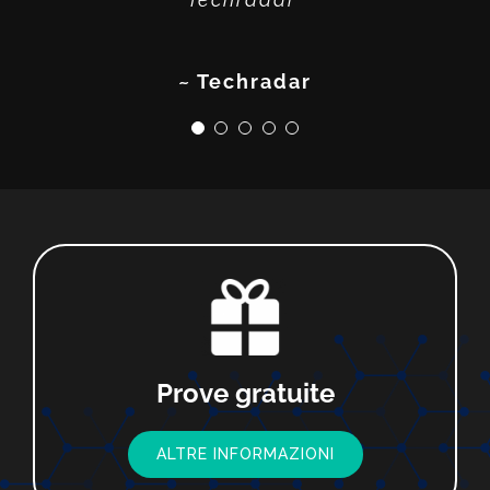
~ Photofocus
~ SoftwareHow
~ Techradar
~ Fstoppers
Prove gratuite
ALTRE INFORMAZIONI