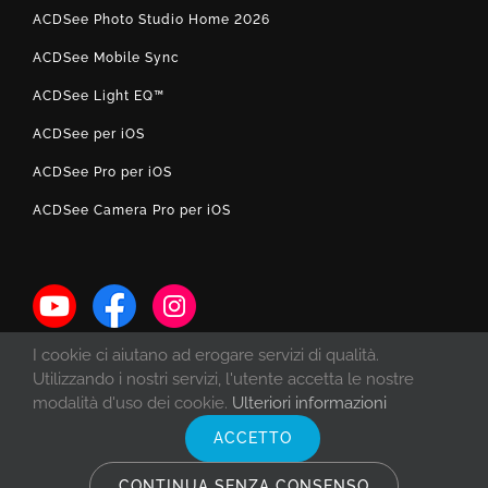
ACDSee Photo Studio Home 2026
ACDSee Mobile Sync
ACDSee Light EQ™
ACDSee per iOS
ACDSee Pro per iOS
ACDSee Camera Pro per iOS
I cookie ci aiutano ad erogare servizi di qualità.
Utilizzando i nostri servizi, l'utente accetta le nostre
modalità d'uso dei cookie.
Ulteriori informazioni
ACCETTO
© Copyright 1993 -
2026 ACD Systems International Inc. | Tutti i diritti
riservati. | Protetto dalle leggi sul diritto d'autore degli Stati Uniti e del
CONTINUA SENZA CONSENSO
Canada e dai trattati internazionali.