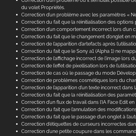
Correction d’un problème où il semblait possible d
du volet Propriétés.
Correction d’un problème avec les paramètres « Ne pl
Correction du fait que la réinitialisation des option
Correction d’un comportement incorrect lors d’un cli
Correction du fait que le changement d’onglet en mo
Correction de l’apparition d’artefacts après l’util
Correction du fait que le Sony a1 (Alpha 1) ne mappa
Correction de l’affichage incorrect de l’image lo
Correction de l’effet de pixellisation lors de l’util
Correction de cas où le passage du mode Développe
Correction de problèmes cosmétiques lors du cha
Correction de l’apparition d’un texte incorrect dans
Correction du fait que la réinitialisation des paramè
Correction d’un flux de travail dans l’IA Face Edit 
Correction du fait que l’annulation des modificati
Correction du fait que le passage d’un onglet à l’au
Correction d’étiquettes de curseurs incorrectes dans 
Correction d’une petite coupure dans les commandes