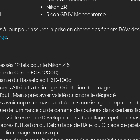
Nikon ZR
I
Ricoh GR IV Monochrome
à jour pour assurer la prise en charge des fichiers RAW des
rge
.
ssés 12 bits pour le Nikon Z 5.
ante du Canon EOS 1200D).
riante du Hasselblad H6D-100c).
s Attributs de l’image : Orientation de l’image.
’outil Main après avoir validé ou ignoré le dégradé.
s avoir copié un masque d’IA dans une image comportant d
asque de luminance ou de gamme de couleurs dans certains 
possible en mode Développer lors du collage répété de masque
ès l’utilisation du Débruitage de l’IA et du Ciblage de pixels,
l’option Image en mosaïque.