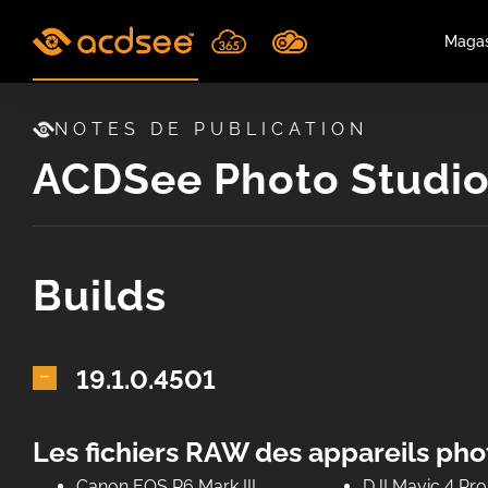
Skip
to
Magas
content
NOTES DE PUBLICATION
ACDSee Photo Studio
Builds
19.1.0.4501
Les fichiers RAW des appareils pho
Canon EOS R6 Mark III
DJI Mavic 4 Pro