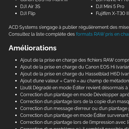
DJI Air 3S
DJI Mini 5 Pro
DJI Flip
Fujifilm X-T30 II
ACD Systems s’engage à publier régulièrement des mises 
Consultez la liste complète des
formats RAW pris en cha
Améliorations
Ajout de la prise en charge des fichiers RAW compre
Ajout de la prise en charge du Canon EOS Hi (vari
Ajout de la prise en charge du Hasselblad H6D (va
Ajout d’une valeur « Carré » au champ de métadonnée
L’outil Dégradé en mode Éditer revient désormais à l
Correction d’un plantage en mode Développer aprè
Correction d’un plantage lors de la copie d’un m
Correction d’un message d’erreur ou d’un plantage 
Correction d’un plantage en mode Éditer survenant apr
Correction d’un plantage lors de l’impression avec 