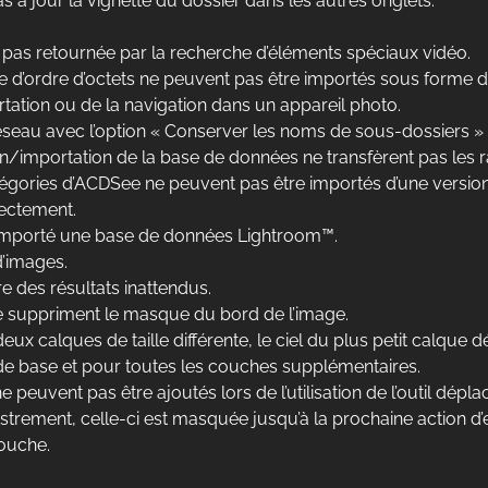
à jour la vignette du dossier dans les autres onglets.
a pas retournée par la recherche d’éléments spéciaux vidéo.
d’ordre d’octets ne peuvent pas être importés sous forme de
ortation ou de la navigation dans un appareil photo.
réseau avec l’option « Conserver les noms de sous-dossiers »
n/importation de la base de données ne transfèrent pas les r
atégories d’ACDSee ne peuvent pas être importés d’une versio
rectement.
r importé une base de données Lightroom™.
 d’images.
e des résultats inattendus.
 suppriment le masque du bord de l’image.
ux calques de taille différente, le ciel du plus petit calque
 de base et pour toutes les couches supplémentaires.
euvent pas être ajoutés lors de l’utilisation de l’outil déplac
istrement, celle-ci est masquée jusqu’à la prochaine action d
couche.