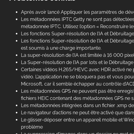
Après avoir lancé Appliquer les paramètres de dév
Les métadonnées IPTC Getty ne sont pas détectées 
métadonnée IPTC. Utilisez l’option « Reconstruire 
Les fonctions Super-résolution de l’IA et Débruita
Les fonctions Super-résolution de l’IA et Débruita
est soumis à une charge importante.
La super-résolution de l’IA est limitée à 16 000 pixel
La Super-résolution de l’IA par lots et le Débruitage 
Certaines vidéos H.265/HEVC avec HDR activé ne pe
vidéo. L’application ne se bloquera pas et vous pou
Microsoft, car il semble échapper au contrôle d’AC
Les métadonnées GPS ne peuvent pas être enregistrée
fichiers HEIC contenant des métadonnées GPS ne s
Les métadonnées intégrées dans un fichier .xmp de s
Le navigateur d’actions ne peut être activé que dan
Le glisser-déposer entre un appareil mobile et Win
problème