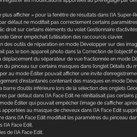
’enregistrer les modifications apportées au préréglage par d
us afficher » pour la fenêtre de résultats dans l’IA Super-Rés
s par défaut ne modifiait pas correctement certains paramètres 
c droit sur certains éléments du volet Gestionnaire d’activit
de Gérer empêchait l’utilisation des raccourcis clavier.
isation des outils de réparation en mode Développer sur des im
it pas le bon appareil photo dans la Correction de l’objectif
rs du déplacement du séparateur de vue fractionnée en mode D
isation du pinceau sur certains masques dans l’onglet Détails d
r au mode Éditer pouvait afficher une invite d’enregistremen
rgement d’instantanés contenant des masques en mode Déve
 la barre d’outils inférieure lors de la sélection des onglets
tres par défaut dans l’IA Face Edit ne réinitialisait pas certai
en mode Éditer qui pouvait empêcher l’image de s’afficher apr
ons apportées au masque de cheveux dans l’IA Face Edit supp
tre dans l’IA Face Edit modifiait les paramètres du pinceau dan
l’IA Face Edit.
 de l’IA Face Edit.