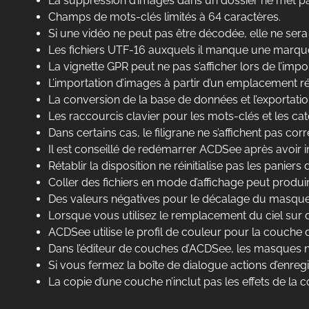
La suppression d’images dans un dossier ne met pas 
Champs de mots-clés limités à 64 caractères.
Si une vidéo ne peut pas être décodée, elle ne ser
Les fichiers UTF-16 auxquels il manque une marque 
La vignette GPR peut ne pas s’afficher lors de l’imp
L’importation d’images à partir d’un emplacement 
La conversion de la base de données et l’exportatio
Les raccourcis clavier pour les mots-clés et les c
Dans certains cas, le filigrane ne s’affichent pas cor
Il est conseillé de redémarrer ACDSee après avoi
Rétablir la disposition ne réinitialise pas les paniers
Coller des fichiers en mode d’affichage peut produir
Des valeurs négatives pour le décalage du masque
Lorsque vous utilisez le remplacement du ciel sur de
ACDSee utilise le profil de couleur pour la couche
Dans l’éditeur de couches d’ACDSee, les masques ne p
Si vous fermez la boîte de dialogue actions d’enreg
La copie d’une couche n’inclut pas les effets de la 