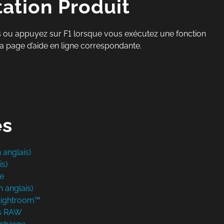
tion Produit
ous ou appuyez sur F1 lorsque vous exécutez une fonction
a page d’aide en ligne correspondante.
es
 anglais)
s)
e
 anglais)
Lightroom™
rs RAW