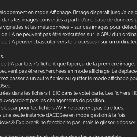
eloppement en mode Affichage, l’image disparaît jusqu’à ce
dans les images converties à partir d’une base de données p
les vignettes et les métadonnées » sur ces images pour détec
ge de l’IA ne peuvent pas être exécutées sur le GPU d’un ord
ge de l’IA peuvent basculer vers le processeur sur un ordinat
s.
de l’IA par lots n’affichent que l’aperçu de la première image.
uvent pas être recherchées en mode affichage. Le déplacemen
rrez passer à un autre fichier ou quitter le mode affichage 
DSee.
s dans les fichiers HEIC dans le volet carte. Les fichiers HE
auvegardent pas les changements de position.
idecar pour les fichiers AVIF ne peuvent pas être lues.
s une seule instance d’ACDSee en mode gestion à la fois.
dows® Explorer® ne fonctionne pas, mais le glisser-déposer 