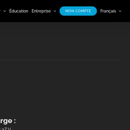
r
Éducation
Entreprise
Français
MON COMPTE
rge :
 a7 V