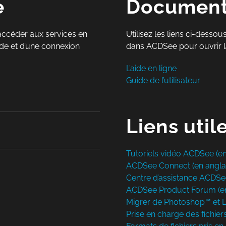
e
Documenta
 accéder aux services en
Utilisez les liens ci-dess
ide et d’une connexion
dans ACDSee pour ouvrir l
L’aide en ligne
Guide de l’utilisateur
Liens util
Tutoriels vidéo ACDSee (en
ACDSee Connect (en anglai
Centre d’assistance ACDSe
ACDSee Product Forum (en
Migrer de Photoshop™ et 
Prise en charge des fichie