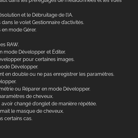
éfaut dans les préréglages de métadonnées et les vues
olution et le Débruitage de l’IA.
dans le volet Gestionnaire d’activités.
és en mode Gérer.
ages RAW.
 en mode Développer et Éditer.
évelopper pour certaines images.
u mode Développer.
t en double ou ne pas enregistrer les paramètres.
lopper.
 Géométrie ou Réparer en mode Développer.
ns paramètres de cheveux.
ès avoir changé d’onglet de manière répétée.
rimait le masque de cheveux.
s certains cas.