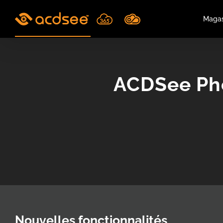
Skip
to
Magas
content
ACDSee Pho
Nouvelles fonctionnalités