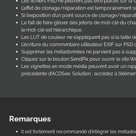
Les fichiers PSD ne peuvent pas être placés sur la c
L’effet de clonage/réparation est temporairement su
Si l’exposition d’un point source de clonage/répara
Le fait de faire glisser des jetons de mot-clé du c
le mot-clé est hiérarchique.
Les LUT de couleur ne s’appliquent pas si la taille d
L’écriture du commentaire utilisateur EXIF sur PSD ou
Supprimer les métadonnées ne parvient pas à suppri
Cliquez sur le bouton SendPix pour ouvrir le site Web
Les vignettes en mode média peuvent avoir un rappor
précédente d’ACDSee. Solution : accédez à l’éléme
Remarques
Il est fortement recommandé d’intégrer les métado