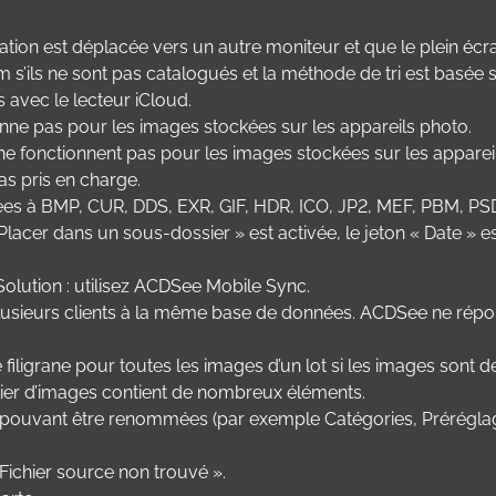
cation est déplacée vers un autre moniteur et que le plein écra
nom s’ils ne sont pas catalogués et la méthode de tri est basé
 avec le lecteur iCloud.
nne pas pour les images stockées sur les appareils photo.
e fonctionnent pas pour les images stockées sur les apparei
as pris en charge.
ées à BMP, CUR, DDS, EXR, GIF, HDR, ICO, JP2, MEF, PBM, PS
 Placer dans un sous-dossier » est activée, le jeton « Date »
 Solution : utilisez ACDSee Mobile Sync.
sieurs clients à la même base de données. ACDSee ne répond
 filigrane pour toutes les images d’un lot si les images sont de 
ier d’images contient de nombreux éléments.
pouvant être renommées (par exemple Catégories, Préréglages 
 Fichier source non trouvé ».