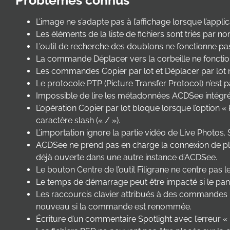
Problèmes connus
L’image ne s’adapte pas à l’affichage lorsque l’appli
Les éléments de la liste de fichiers sont triés par 
L’outil de recherche des doublons ne fonctionne pas
La commande Déplacer vers la corbeille ne fonctio
Les commandes Copier par lot et Déplacer par lot n
Le protocole PTP (Picture Transfer Protocol) n’est p
Impossible de lire les métadonnées ACDSee intégr
L’opération Copier par lot bloque lorsque l’option «
caractère slash (« / »).
L’importation ignore la partie vidéo de Live Photos.
ACDSee ne prend pas en charge la connexion de plu
déjà ouverte dans une autre instance d’ACDSee.
Le bouton Centre de l’outil Filigrane ne centre pas le
Le temps de démarrage peut être impacté si le pan
Les raccourcis clavier attribués à des commandes 
nouveau si la commande est renommée.
Écriture d’un commentaire Spotlight avec l’erreur «