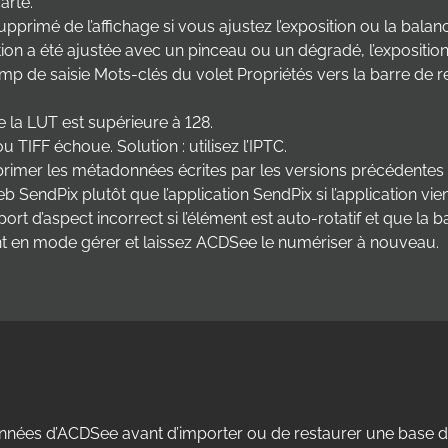
arte.
pprimé de l’affichage si vous ajustez l’exposition ou la bala
tion a été ajustée avec un pinceau ou un dégradé, l’exposition
hamp de saisie Mots-clés du volet Propriétés vers la barre de
e la LUT est supérieure à 128.
 TIFF échoue. Solution : utilisez l’IPTC.
mer les métadonnées écrites par les versions précédentes d’
 SendPix plutôt que l’application SendPix si l’application vie
t d’aspect incorrect si l’élément est auto-rotatif et que la b
nt en mode gérer et laissez ACDSee le numériser à nouveau.
nnées d’ACDSee avant d’importer ou de restaurer une base d