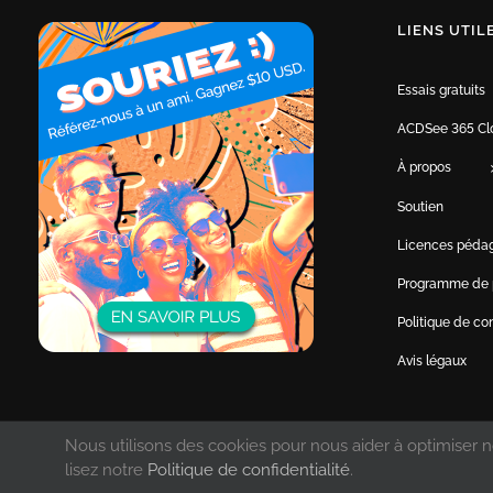
LIENS UTIL
Essais gratuits
ACDSee 365 Cl
À propos
Soutien
Licences péda
Programme de 
Politique de con
Avis légaux
Nous utilisons des cookies pour nous aider à optimiser no
© Copyright 1993 -
2026 ACD Systems Internat
lisez notre
Politique de confidentialité
.