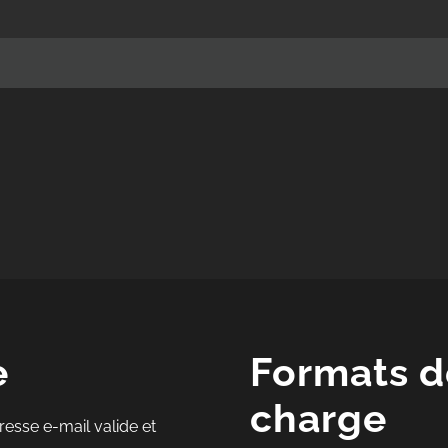
e
Formats de
charge
resse e-mail valide et