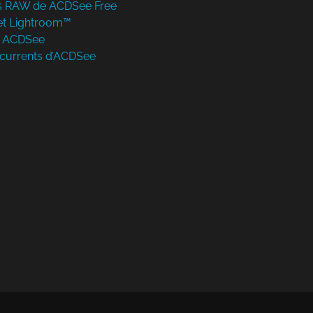
ers RAW de ACDSee Free
et Lightroom™
s ACDSee
currents d’ACDSee