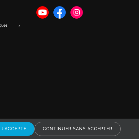
iques
J'ACCEPTE
CONTINUER SANS ACCEPTER
t du Canada et par des traités internationaux.