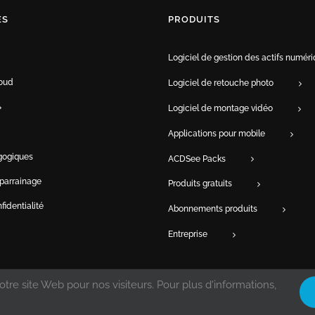
ES
PRODUITS
Logiciel de gestion des actifs numér
oud
Logiciel de retouche photo
Logiciel de montage vidéo
Applications pour mobile
gogiques
ACDSee Packs
parrainage
Produits gratuits
fidentialité
Abonnements produits
Entreprise
tre site Web pour nos visiteurs. Pour plus d'informations,
ional Inc. | Tous droits réservés. | Protégé par les lois du copyright des États-Unis e