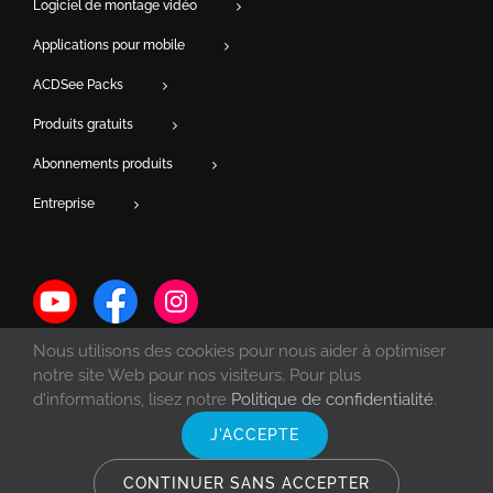
Logiciel de montage vidéo
Applications pour mobile
ACDSee Packs
Produits gratuits
Abonnements produits
Entreprise
Nous utilisons des cookies pour nous aider à optimiser
notre site Web pour nos visiteurs. Pour plus
d'informations, lisez notre
Politique de confidentialité
.
J'ACCEPTE
© Copyright 1993 -
2026 ACD Systems International Inc. | Tous droits
réservés. | Protégé par les lois du copyright des États-Unis et du Canada
CONTINUER SANS ACCEPTER
et par des traités internationaux.