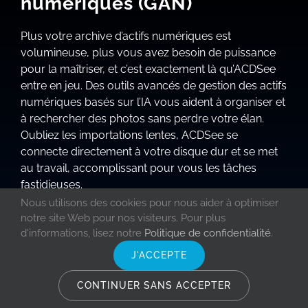
numériques (GAN)
Plus votre archive d’actifs numériques est
volumineuse, plus vous avez besoin de puissance
pour la maîtriser, et c’est exactement là qu’ACDSee
entre en jeu. Des outils avancés de gestion des actifs
numériques basés sur l’IA vous aident à organiser et
à rechercher des photos sans perdre votre élan.
Oubliez les importations lentes, ACDSee se
connecte directement à votre disque dur et se met
au travail, accomplissant pour vous les tâches
fastidieuses.
Nous utilisons des cookies pour nous aider à optimiser
notre site Web pour nos visiteurs. Pour plus
MODE GÉRER
d'informations, lisez notre
Politique de confidentialité
.
Lorsque vous parcourez votre collection de photos,
J'ACCEPTE
ajoutez des notes, des marques, des catégories,
des mots-clés, des données de localisation, des
CONTINUER SANS ACCEPTER
étiquettes de couleur personnalisables et d’autres