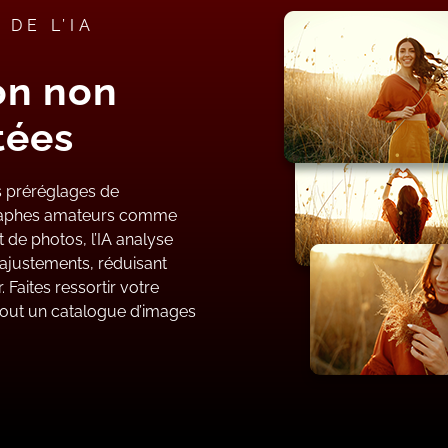
DE L’IA
on non
tées
es préréglages de
graphes amateurs comme
t de photos, l’IA analyse
ajustements, réduisant
Faites ressortir votre
z tout un catalogue d’images