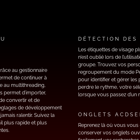
DU
DÉTECTION DES
Les étiquettes de visage p
n’est oublié lors de l’utilis
groupe. Trouvez vos perso
grâce au gestionnaire
regroupement du mode Per
 permet de continuer à
pour identifier et gérer l
e au multithreading,
perdre le rythme, votre sél
us permet d’importer,
lorsque vous passez d’un m
de convertir et de
éréglages de développement
ONGLETS ACDSE
amais ralentir. Suivez la
il plus rapide et plus
Reprenez là où vous vous 
tes.
conserver vos onglets ouve