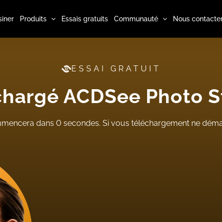
iner
Produits
Essais gratuits
Communauté
Nous contacte
ESSAI GRATUIT
léchargé ACDSee Photo 
ommencera dans
0
secondes. Si vous téléchargement ne démarr