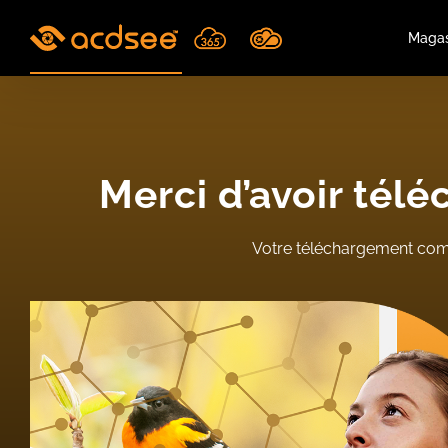
Skip
to
Magas
content
Merci d’avoir té
Votre téléchargement c