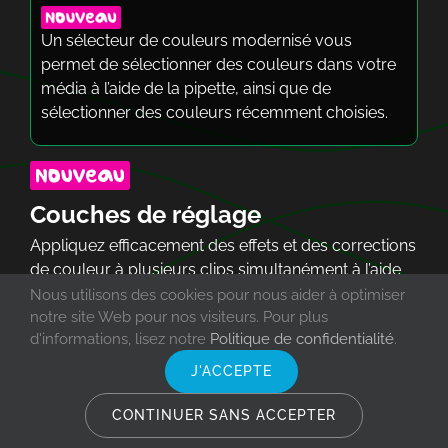
Un sélecteur de couleurs modernisé vous
permet de sélectionner des couleurs dans votre
média à l’aide de la pipette, ainsi que de
sélectionner des couleurs récemment choisies.
Couches de réglage
Appliquez efficacement des effets et des corrections
de couleur à plusieurs clips simultanément à l’aide
d’une seule couche de réglage transparent. Les
Nous utilisons des cookies pour nous aider à optimiser
notre site Web pour nos visiteurs. Pour plus
pistes situées sous la couche de réglage sont
d'informations, lisez notre
Politique de confidentialité
.
améliorées sans modifier le métrage d’origine.
J'ACCEPTE
Couleur passer
CONTINUER SANS ACCEPTER
Mettez l’accent sur la couleur qui compte.