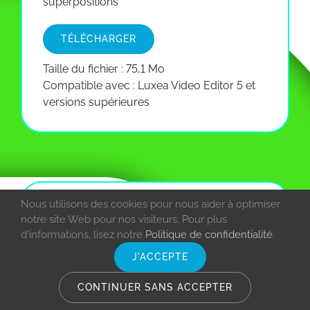
superpositions
TÉLÉCHARGER
Taille du fichier : 75,1 Mo
Compatible avec : Luxea Video Editor 5 et
versions supérieures
Nous utilisons des cookies pour nous aider à optimiser
notre site Web pour nos visiteurs. Pour plus
d'informations, lisez notre
Politique de confidentialité
.
J'ACCEPTE
CONTINUER SANS ACCEPTER