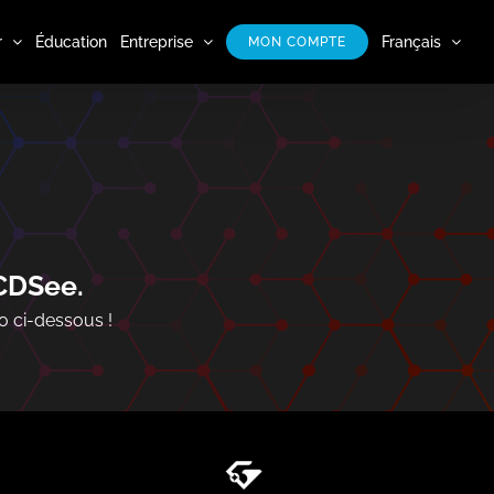
r
Éducation
Entreprise
Français
MON COMPTE
ACDSee.
o ci-dessous !