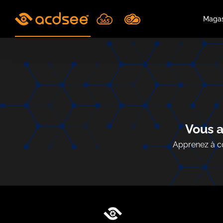
Skip
to
Magas
content
Vous a
Apprenez à co