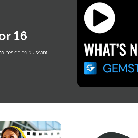
or 16
alités de ce puissant