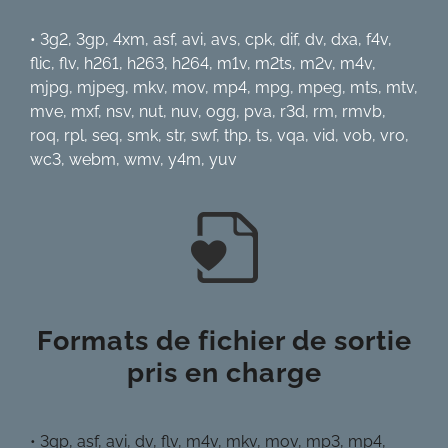
• 3g2, 3gp, 4xm, asf, avi, avs, cpk, dif, dv, dxa, f4v,
flic, flv, h261, h263, h264, m1v, m2ts, m2v, m4v,
mjpg, mjpeg, mkv, mov, mp4, mpg, mpeg, mts, mtv,
mve, mxf, nsv, nut, nuv, ogg, pva, r3d, rm, rmvb,
roq, rpl, seq, smk, str, swf, thp, ts, vqa, vid, vob, vro,
wc3, webm, wmv, y4m, yuv
Formats de fichier de sortie
pris
en
charge
• 3gp, asf, avi, dv, flv, m4v, mkv, mov, mp3, mp4,