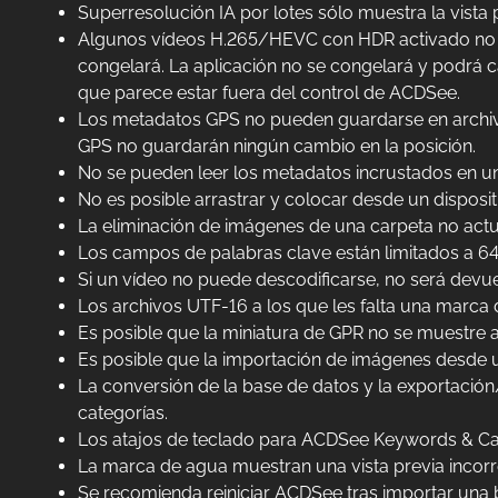
Superresolución IA por lotes sólo muestra la vista
Algunos vídeos H.265/HEVC con HDR activado no pu
congelará. La aplicación no se congelará y podrá 
que parece estar fuera del control de ACDSee.
Los metadatos GPS no pueden guardarse en archivo
GPS no guardarán ningún cambio en la posición.
No se pueden leer los metadatos incrustados en un
No es posible arrastrar y colocar desde un dispos
La eliminación de imágenes de una carpeta no actua
Los campos de palabras clave están limitados a 64
Si un vídeo no puede descodificarse, no será devu
Los archivos UTF-16 a los que les falta una marca
Es posible que la miniatura de GPR no se muestre a
Es posible que la importación de imágenes desde 
La conversión de la base de datos y la exportación
categorías.
Los atajos de teclado para ACDSee Keywords & Cat
La marca de agua muestran una vista previa incor
Se recomienda reiniciar ACDSee tras importar una