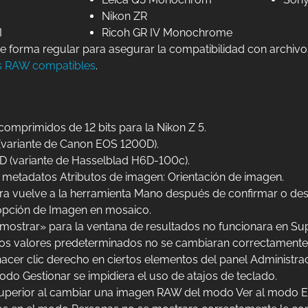
Nikon ZR
I
Ricoh GR IV Monochrome
e forma regular para asegurar la compatibilidad con arch
s RAW compatibles
.
mprimidos de 12 bits para la Nikon Z 5.
(variante de Canon EOS 1200D).
D (variante de Hasselblad H6D-100c).
metadatos Atributos de imagen: Orientación de imagen.
a vuelve a la herramienta Mano después de confirmar o des
 opción de Imagen en mosaico.
 mostrar» para la ventana de resultados no funcionara en Sup
los valores predeterminados no se cambiaran correctamente c
acer clic derecho en ciertos elementos del panel Administrad
do Gestionar se impidiera el uso de atajos de teclado.
 superior al cambiar una imagen RAW del modo Ver al modo E