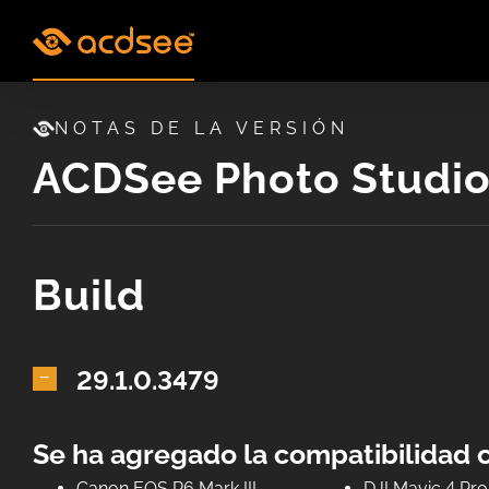
Skip
to
content
NOTAS DE LA VERSIÓN
ACDSee Photo Studi
Build
29.1.0.3479
Se ha agregado la compatibilidad 
Canon EOS R6 Mark III
DJI Mavic 4 Pro