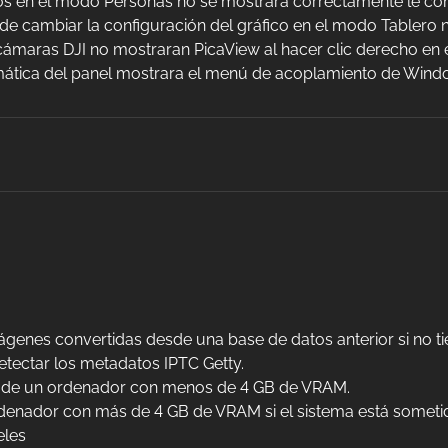
s en el modo Personas no se mostrara correctamente le cont
e cambiar la configuración del gráfico en el modo Tablero
ámaras DJI no mostraran PicaView al hacer clic derecho en e
omática del panel mostrara el menú de acoplamiento de Win
genes convertidas desde una base de datos anterior si no ti
tectar los metadatos IPTC Getty.
U de un ordenador con menos de 4 GB de VRAM.
denador con más de 4 GB de VRAM si el sistema está someti
eles