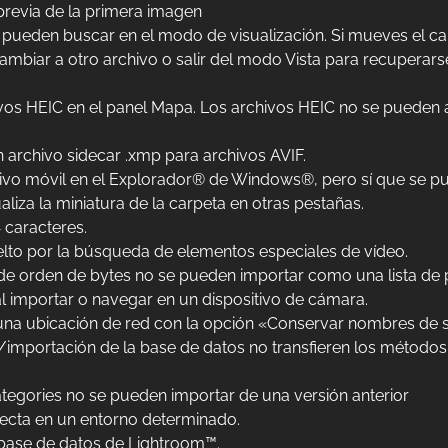
 previa de la primera imagen
eden buscar en el modo de visualización. Si mueves el cab
cambiar a otro archivo o salir del modo Vista para recupera
s HEIC en el panel Mapa. Los archivos HEIC no se pueden a
 archivo sidecar .xmp para archivos AVIF.
itivo móvil en el Explorador® de Windows®, pero sí que se p
liza la miniatura de la carpeta en otras pestañas.
 caracteres.
elto por la búsqueda de elementos especiales de vídeo.
 de orden de bytes no se pueden importar como una lista de 
l importar o navegar en un dispositivo de cámara.
una ubicación de red con la opción «Conservar nombres de 
/importación de la base de datos no transfieren los métodos 
egories no se pueden importar de una versión anterior
recta en un entorno determinado.
 base de datos de Lightroom™.