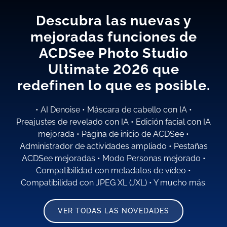
Descubra las nuevas y
mejoradas funciones de
ACDSee Photo Studio
Ultimate 2026
que
redefinen lo que es posible.
•
AI Denoise
•
Máscara de cabello con IA
•
Preajustes de revelado con IA
•
Edición facial con IA
mejorada
•
Página de inicio de ACDSee
•
Administrador de actividades ampliado
•
Pestañas
ACDSee mejoradas
•
Modo Personas mejorado
•
Compatibilidad con metadatos de vídeo
•
Compatibilidad con JPEG XL (JXL)
•
Y mucho más.
VER TODAS LAS NOVEDADES