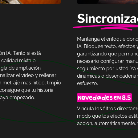
Sincroniza
Mantenga el enfoque dond
IA. Bloquee texto, efectos
 IA. Tanto si está
garantizando que permanez
 calidad mixta o
necesario configurar manua
ogía de ampliación
seguimiento por usted. Ya 
analizar el vídeo y rellenar
dinámicas o desencadenar e
n metraje más nítido, limpio
esfuerzo.
 consigue que tu historia
 haya empezado.
Vincula los filtros direct
modo que los efectos estil
acción, automáticamente,