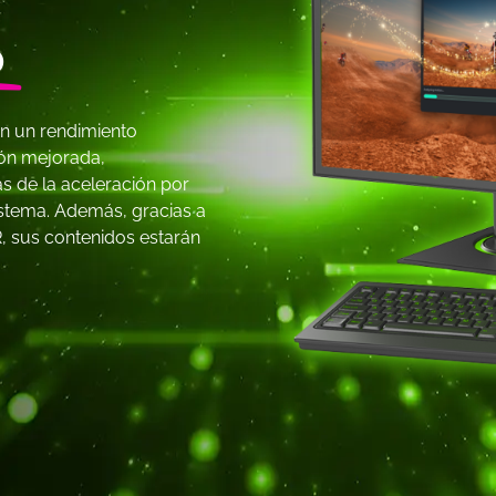
o
on un rendimiento
ión mejorada,
s de la aceleración por
stema. Además, gracias a
, sus contenidos estarán