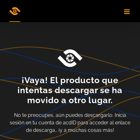
Skip
to
content
¡Vaya! El producto que
intentas descargar se ha
movido a otro lugar.
No te preocupes, aún puedes descargarlo. Inicia
sesión en tu cuenta de acdID para acceder al enlace
de descarga… ¡y a muchas cosas más!