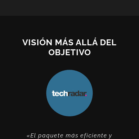
VISIÓN MÁS ALLÁ DEL
OBJETIVO
Probablemente los fotógrafos de
Photo Studio Ultimate está en
«El paquete más eficiente y
Otros programas podrían
De hecho, el módulo