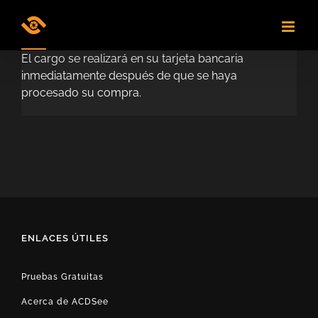
Skip
to
content
El cargo se realizará en su tarjeta bancaria
inmediatamente después de que se haya
procesado su compra.
ENLACES ÚTILES
Pruebas Gratuitas
Acerca de ACDSee