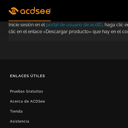
Skip
to
content
Inicie sesión en el
portal de usuario de acdID
, haga clic
clic en el enlace «Descargar producto» que hay en el cor
ENLACES ÚTILES
Pruebas Gratuitas
Acerca de ACDSee
Tienda
Asistencia