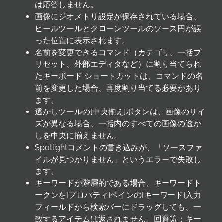
は応答しません。
画像にジオメトリ設定が保存されている場合、
ヒールツールとクローンツールのソース円が誤
った位置に表示されます。
名前を変更できるコマンド（カテゴリ、一括プ
リセット、外部エディタなど）に割り当てられ
たキーボード ショートカットは、コマンドの名
前を変更した場合、再度割り当てる必要があり
ます。
透かしツールの[中央揃え]ボタンは、画像のサイ
ズが異なる場合、一括内のすべての画像の透か
しを中央に揃えません。
Spotlightコメントの書き込みが、「ソースファ
イルが見つかりません」というエラーで失敗し
ます。
キーワードが階層的である場合、キーワードト
ークンを[プロパティ]ペインの[キーワード]入力
フィールドから検索バーにドラッグしても、一
致するアイテムは返されません。回避策：キー