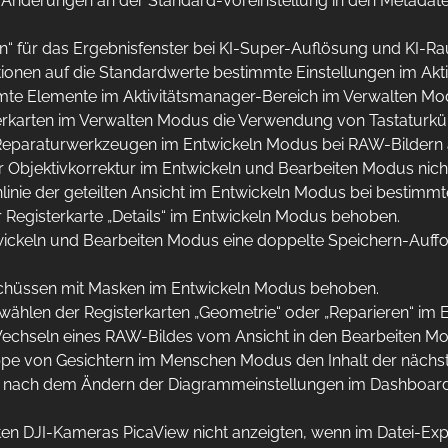
n Änderungen an der Standard-Voreinstellung in den Metadat
en“ für das Ergebnisfenster bei KI-Super-Auflösung und KI-
onen auf die Standardwerte bestimmte Einstellungen im Aktiv
immte Elemente im Aktivitätsmanager-Bereich im Verwalten M
rkarten im Verwalten Modus die Verwendung von Tastaturkür
Reparaturwerkzeugen im Entwickeln Modus bei RAW-Bildern a
er Objektivkorrektur im Entwickeln und Bearbeiten Modus nic
linie der geteilten Ansicht im Entwickeln Modus bei bestimm
 Registerkarte „Details“ im Entwickeln Modus behoben.
ickeln und Bearbeiten Modus eine doppelte Speichern-Auffo
hüssen mit Masken im Entwickeln Modus behoben.
swählen der Registerkarten „Geometrie“ oder „Reparieren“ i
Wechseln eines RAW-Bildes vom Ansicht in den Bearbeiten M
pe von Gesichtern im Menschen Modus den Inhalt der nächste
s nach dem Ändern der Diagrammeinstellungen im Dashboar
n DJI-Kameras PicaView nicht anzeigten, wenn im Datei-Explo