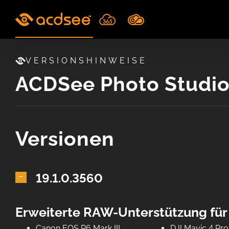
Skip
to
content
VERSIONSHINWEISE
ACDSee Photo Studio
Versionen
19.1.0.3560
Erweiterte RAW-Unterstützung fü
Canon EOS R6 Mark III
DJI Mavic 4 Pro