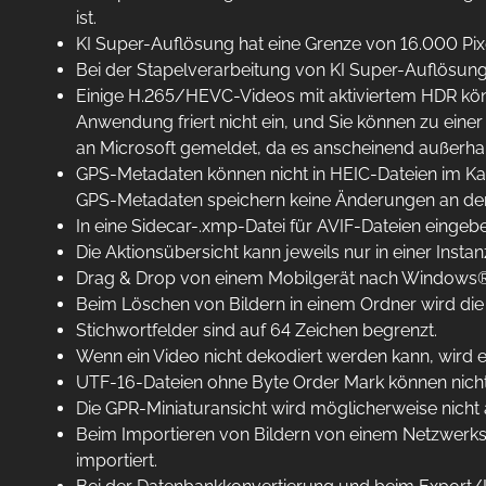
ist.
KI Super-Auflösung hat eine Grenze von 16.000 Pix
Bei der Stapelverarbeitung von KI Super-Auflösung
Einige H.265/HEVC-Videos mit aktiviertem HDR kön
Anwendung friert nicht ein, und Sie können zu ei
an Microsoft gemeldet, da es anscheinend außerhal
GPS-Metadaten können nicht in HEIC-Dateien im Ka
GPS-Metadaten speichern keine Änderungen an der 
In eine Sidecar-.xmp-Datei für AVIF-Dateien einge
Die Aktionsübersicht kann jeweils nur in einer Ins
Drag & Drop von einem Mobilgerät nach Windows® E
Beim Löschen von Bildern in einem Ordner wird die M
Stichwortfelder sind auf 64 Zeichen begrenzt.
Wenn ein Video nicht dekodiert werden kann, wird e
UTF-16-Dateien ohne Byte Order Mark können nicht a
Die GPR-Miniaturansicht wird möglicherweise nicht
Beim Importieren von Bildern von einem Netzwerks
importiert.