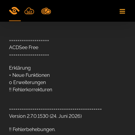
Skip
to
content
===================
ACDSee Free
===================
Erklärung
+ Neue Funktionen
o Erweiterungen
!! Fehlerkorrekturen
============================================
Version 2.7.0.1530 (24. Juni 2026)
!!
Fehlerbehebungen.