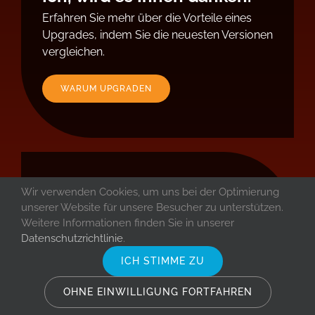
Erfahren Sie mehr über die Vorteile eines
Upgrades, indem Sie die neuesten Versionen
vergleichen.
WARUM UPGRADEN
Warum ACDSee wählen?
Wir verwenden Cookies, um uns bei der Optimierung
unserer Website für unsere Besucher zu unterstützen.
ACDSee entwickelt seit über 30 Jahren
Weitere Informationen finden Sie in unserer
Software, die Ihnen das Leben leichter
Datenschutzrichtlinie
.
macht. Die diesjährige Version von ACDSee
ICH STIMME ZU
Photo Studio für Mac 26 bildet da keine
Ausnahme.
OHNE EINWILLIGUNG FORTFAHREN