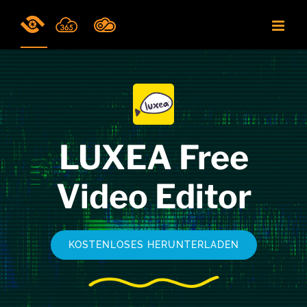
Skip
to
content
LUXEA Free
Video Editor
KOSTENLOSES HERUNTERLADEN