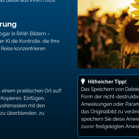
as Beste aus Ihren Fotos
erung
sogar in RAW-Bildern –
 KI die Kontrolle, die Ihre
 Reise konzentrieren
Hilfreicher Tipp!
Das Speichern von Dateie
inem praktischen Ort auf!
Form der nicht-destrukti
Kopieren, Einfügen,
Anweisungen oder Paramet
swahlmasken mit den
das Originalbild zu verän
 zu überblenden, zu
speichern Sie diese Anwe
zuvor festgelegten Anwe