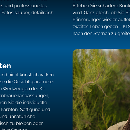
fes und professionelles
Erleben Sie schärfere Kontr
Fotos sauber, detailreich
wird. Ganz gleich, ob Sie B
Erinnerungen wieder aufle
zweites Leben geben – KI S
nach den Sternen zu greife
ten
nd nicht künstlich wirken.
Sie die Gesichtsparameter
en Werkzeugen der KI-
ugenbrauenanpassungen,
n Sie die individuelle
 Farbton, Sättigung und
und unnatürliche
isch zu bleiben oder