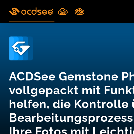
Skip
to
content
ACDSee Gemstone Pho
vollgepackt mit Funk
helfen, die Kontrolle
Bearbeitungsprozes
Ihre Fotos mit Leicht