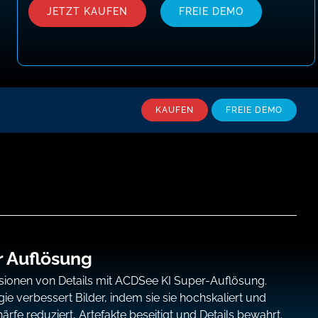
JETZT KAUFEN
FREIE DEMO
KAUFEN
FREIE DEMO
 Auflösung
ionen von Details mit ACDSee KI Super-Auflösung.
gie verbessert Bilder, indem sie sie hochskaliert und
fe reduziert, Artefakte beseitigt und Details bewahrt.