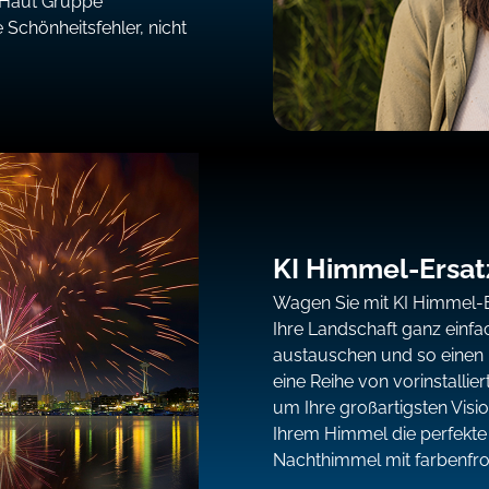
r Haut Gruppe
Schönheitsfehler, nicht
KI Himmel-Ersat
Wagen Sie mit KI Himmel-Er
Ihre Landschaft ganz einf
austauschen und so einen n
eine Reihe von vorinstalli
um Ihre großartigsten Visio
Ihrem Himmel die perfekte
Nachthimmel mit farbenfro