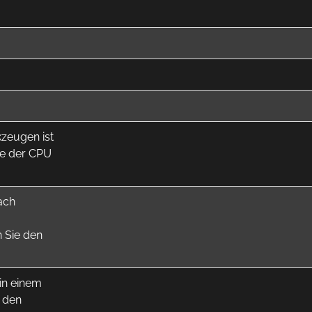
zeugen ist
lle der CPU
ach
 Sie den
in einem
 den