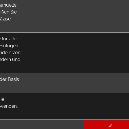
manuelle
ißen Sie
räzise
für alle
 Einfügen
ndeln von
ndern und
der Basis
ie
rwenden,
✓