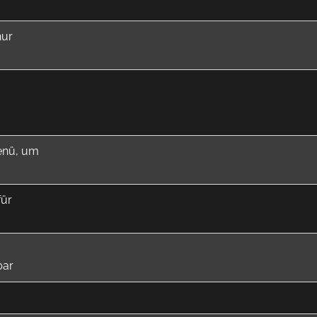
nur
enü, um
für
bar