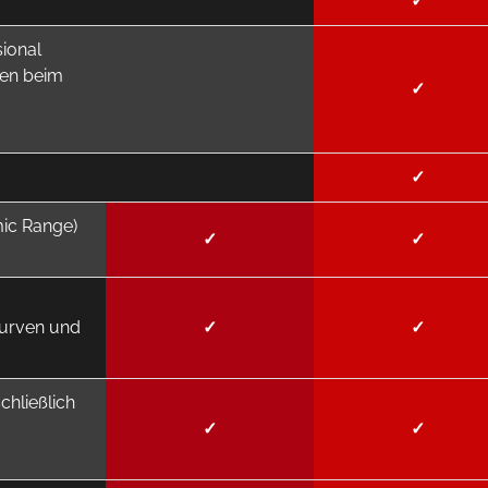
✓
ional
nen beim
✓
✓
ic Range)
✓
✓
Kurven und
✓
✓
chließlich
✓
✓