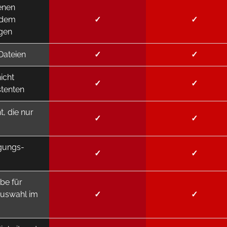
enen
rdem
✓
✓
igen
Dateien
✓
✓
icht
✓
✓
stenten
, die nur
✓
✓
igungs-
✓
✓
be für
bauswahl im
✓
✓