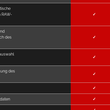
tische
en RAW-
✓
und
ch des
✓
auswahl
✓
dung des
✓
✓
daten
✓