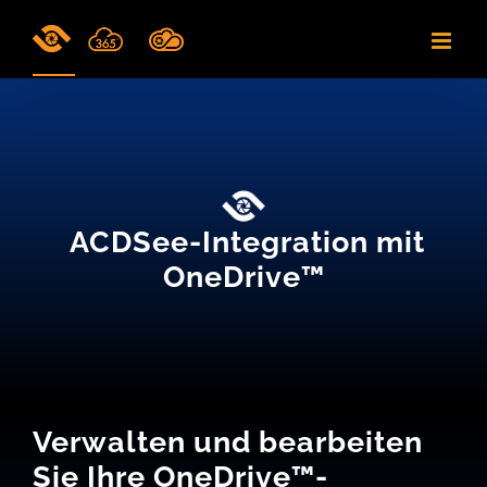
Skip
to
content
ACDSee-Integration mit
OneDrive™
Verwalten und bearbeiten
Sie Ihre OneDrive™-