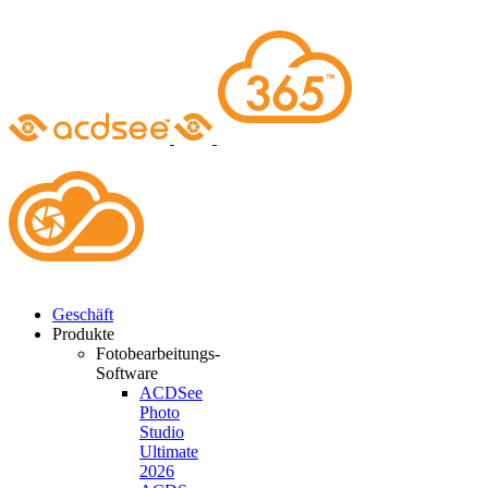
Skip
to
content
Geschäft
Produkte
Fotobearbeitungs-
Software
ACDSee
Photo
Studio
Ultimate
2026