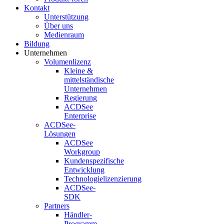
Kontakt
Unterstützung
Über uns
Medienraum
Bildung
Unternehmen
Volumenlizenz
Kleine &
mittelständische
Unternehmen
Regierung
ACDSee
Enterprise
ACDSee-
Lösungen
ACDSee
Workgroup
Kundenspezifische
Entwicklung
Technologielizenzierung
ACDSee-
SDK
Partners
Händler-
Programm