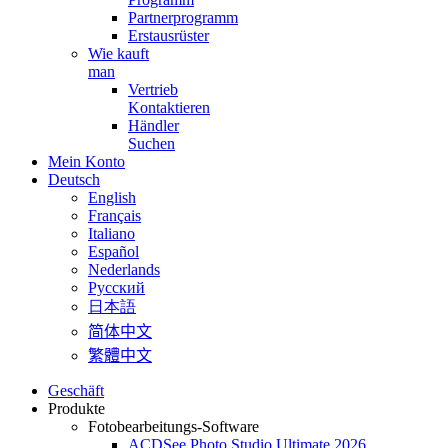
Partnerprogramm
Erstausrüster​
Wie kauft
man
Vertrieb
Kontaktieren
Händler
Suchen
Mein Konto
Deutsch
English
Français
Italiano
Español
Nederlands
Pусский
日本語
简体中文
繁體中文
Geschäft
Produkte
Fotobearbeitungs-Software
ACDSee Photo Studio Ultimate 2026