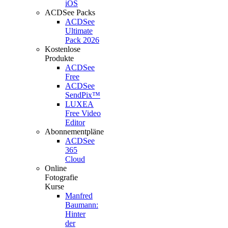
iOS
ACDSee Packs
ACDSee
Ultimate
Pack 2026
Kostenlose
Produkte
ACDSee
Free
ACDSee
SendPix™
LUXEA
Free Video
Editor
Abonnementpläne
ACDSee
365
Cloud
Online
Fotografie
Kurse
Manfred
Baumann:
Hinter
der