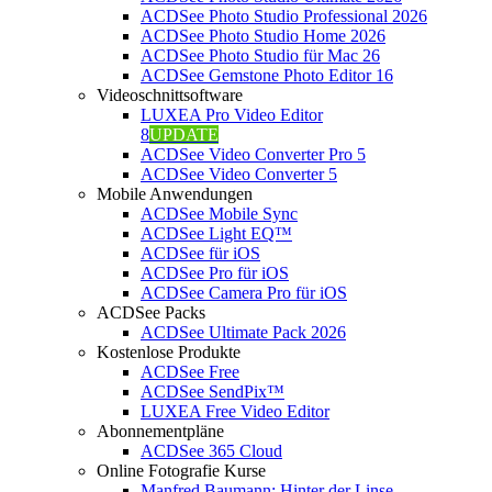
ACDSee Photo Studio Professional 2026
ACDSee Photo Studio Home 2026
ACDSee Photo Studio für Mac 26
ACDSee Gemstone Photo Editor 16
Videoschnittsoftware
LUXEA Pro Video Editor
8
UPDATE
ACDSee Video Converter Pro 5
ACDSee Video Converter 5
Mobile Anwendungen
ACDSee Mobile Sync
ACDSee Light EQ™
ACDSee für iOS
ACDSee Pro für iOS
ACDSee Camera Pro für iOS
ACDSee Packs
ACDSee Ultimate Pack 2026
Kostenlose Produkte
ACDSee Free
ACDSee SendPix™
LUXEA Free Video Editor
Abonnementpläne
ACDSee 365 Cloud
Online Fotografie Kurse
Manfred Baumann: Hinter der Linse