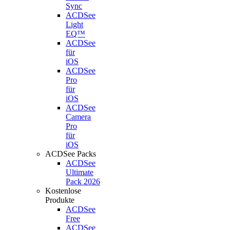
Sync
ACDSee
Light
EQ™
ACDSee
für
iOS
ACDSee
Pro
für
iOS
ACDSee
Camera
Pro
für
iOS
ACDSee Packs
ACDSee
Ultimate
Pack 2026
Kostenlose
Produkte
ACDSee
Free
ACDSee