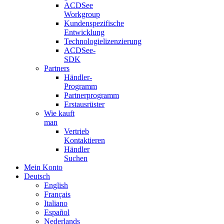
ACDSee
Workgroup
Kundenspezifische
Entwicklung
Technologielizenzierung
ACDSee-
SDK
Partners
Händler-
Programm
Partnerprogramm
Erstausrüster​
Wie kauft
man
Vertrieb
Kontaktieren
Händler
Suchen
Mein Konto
Deutsch
English
Français
Italiano
Español
Nederlands