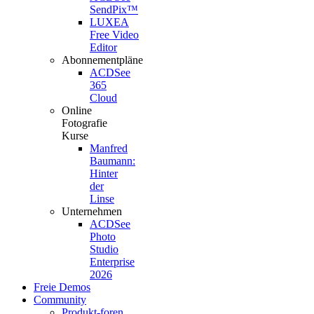
SendPix™
LUXEA
Free Video
Editor
Abonnementpläne
ACDSee
365
Cloud
Online
Fotografie
Kurse
Manfred
Baumann:
Hinter
der
Linse
Unternehmen
ACDSee
Photo
Studio
Enterprise
2026
Freie Demos
Community
Produkt-foren