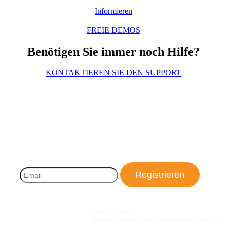
Informieren
FREIE DEMOS
Benötigen Sie immer noch Hilfe?
KONTAKTIEREN SIE DEN SUPPORT
Erhalten Sie kostenlose Updates,
exklusive Angebote, Foto-Tipps und
vieles mehr!
oder abmelden
Geschützt durch reCAPTCHA |
Datenschutzerklärung
|
Nutzungsbedingungen