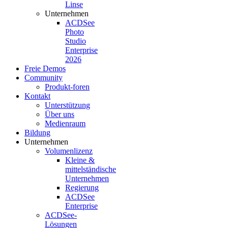
Linse
Unternehmen
ACDSee
Photo
Studio
Enterprise
2026
Freie Demos
Community
Produkt-foren
Kontakt
Unterstützung
Über uns
Medienraum
Bildung
Unternehmen
Volumenlizenz
Kleine &
mittelständische
Unternehmen
Regierung
ACDSee
Enterprise
ACDSee-
Lösungen