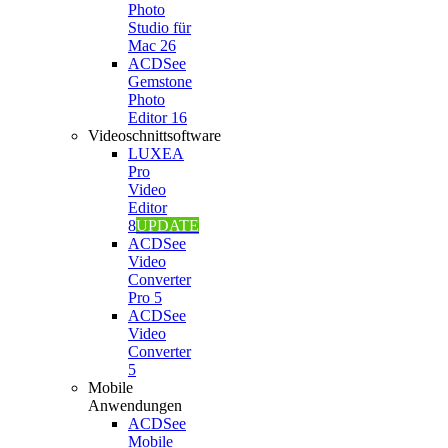
Photo
Studio für
Mac 26
ACDSee
Gemstone
Photo
Editor 16
Videoschnittsoftware
LUXEA
Pro
Video
Editor
8
UPDATE
ACDSee
Video
Converter
Pro 5
ACDSee
Video
Converter
5
Mobile
Anwendungen
ACDSee
Mobile