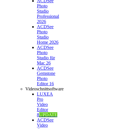
ACDSee
Photo
Studio
Professional
2026
ACDSee
Photo
Studio
Home 2026
ACDSee
Photo
Studio für
Mac 26
ACDSee
Gemstone
Photo
Editor 16
Videoschnittsoftware
LUXEA
Pro
Video
Editor
8
UPDATE
ACDSee
Video